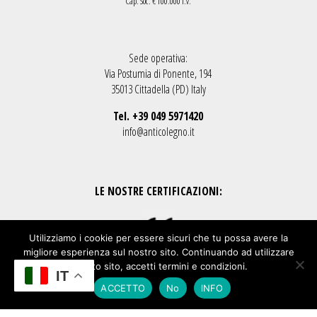
Cap. Soc. € 100.000 i.v.
Sede operativa:
Via Postumia di Ponente, 194
35013 Cittadella (PD) Italy
Tel. +39 049 5971420
info@anticolegno.it
LE NOSTRE CERTIFICAZIONI:
Utilizziamo i cookie per essere sicuri che tu possa avere la
migliore esperienza sul nostro sito. Continuando ad utilizzare
questo sito, accetti termini e condizioni.
IT
© Antico Legno Srl • P.I. 01030490286
ACCETTO
No
lNFO
privacy & cookies policy
•
credits