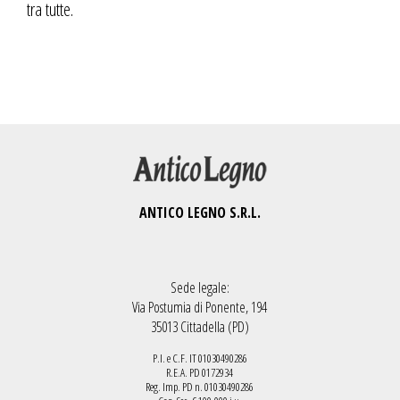
tra tutte.
ANTICO LEGNO S.R.L.
Sede legale:
Via Postumia di Ponente, 194
35013 Cittadella (PD)
P.I. e C.F. IT 01030490286
R.E.A. PD 0172934
Reg. Imp. PD n. 01030490286