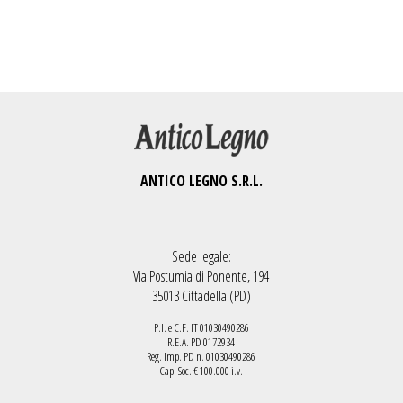
ANTICO LEGNO S.R.L.
Sede legale:
Via Postumia di Ponente, 194
35013 Cittadella (PD)
P.I. e C.F. IT 01030490286
R.E.A. PD 0172934
Reg. Imp. PD n. 01030490286
Cap. Soc. € 100.000 i.v.